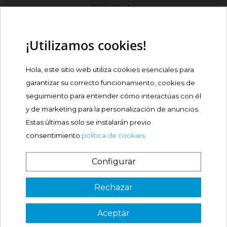
OPINIONES
PRODUCTOS RELACIONADOS
¡Utilizamos cookies!
Hola, este sitio web utiliza cookies esenciales para
MELATONINA NOXAREM 3
MG COMPRIMIDOS
garantizar su correcto funcionamiento, cookies de
seguimiento para entender cómo interactúas con él
Precio
9,89 €
y de marketing para la personalización de anuncios.
Estas últimas solo se instalarán previo
Comprar
consentimiento
política de cookies
.
DORMIGEN DOXILAMINA 25
Configurar
MG COMPRIMIDOS
¿Es tu primera vez? ¡SORPRESA!

Rechazar
Precio
7,16 €
Aceptar
3 €
Comprar
VER CÓDIGO