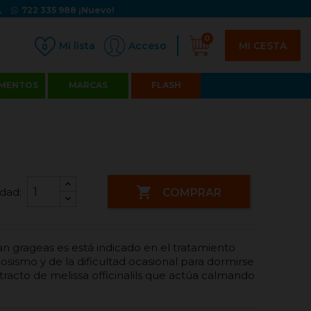
722 335 988
¡Nuevo!
0
MI CESTA
Acceso
0
MENTOS
MARCAS
FLASH

dad:
COMPRAR
an grageas es está indicado en el tratamiento
osismo y de la dificultad ocasional para dormirse
racto de melissa officinalils que actúa calmando