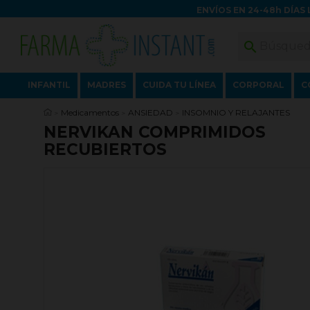
ENVÍOS EN 24-48h DÍAS 

INFANTIL
MADRES
CUIDA TU LÍNEA
CORPORAL
C
Medicamentos
ANSIEDAD
INSOMNIO Y RELAJANTES
NERVIKAN COMPRIMIDOS
RECUBIERTOS