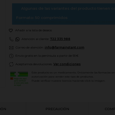
Algunas de las variantes del producto tienen 
Formato: 50 comprimidos

Añadir a la lista de deseos
Atención al cliente:
722 335 988
Correo de atención:
info@farmainstant.com
Envío gratis en la península a partir de 59€
Aceptamos devoluciones.
Ver condiciones
Este producto es un medicamento. Únicamente las farmacias on
autorización para vender este tipo de productos.
Puede verificar nuestra licencia haciendo click la imágen.
CIÓN
PRECAUCIÓN
COMP