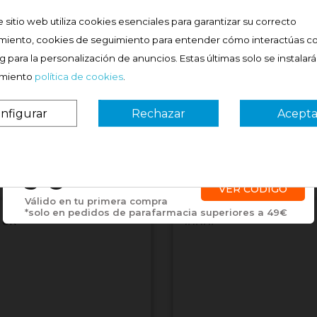
e sitio web utiliza cookies esenciales para garantizar su correcto
miento, cookies de seguimiento para entender cómo interactúas co
 para la personalización de anuncios. Estas últimas solo se instalar
imiento
política de cookies
.
nfigurar
Rechazar
Acepta
¿Es tu primera vez? ¡SORPRESA!
3 €
VER CÓDIGO
Válido en tu primera compra
*solo en pedidos de parafarmacia superiores a 49€
 ok
####