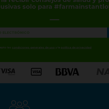
lusivas solo para #farmainstantlo
cepto las
condiciones generales de uso
y la
política de privacidad