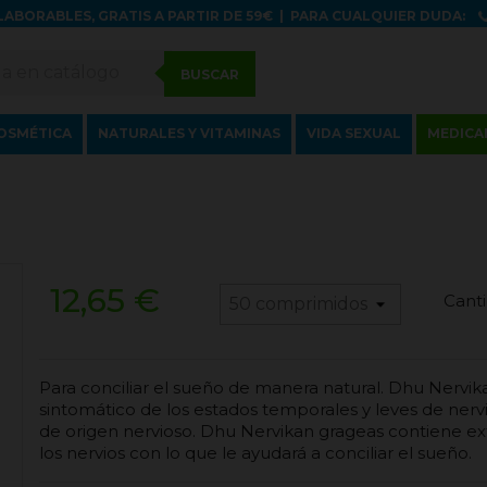
LABORABLES, GRATIS A PARTIR DE 59€
|
PARA CUALQUIER DUDA:
BUSCAR
OSMÉTICA
NATURALES Y VITAMINAS
VIDA SEXUAL
MEDICA
12,65 €
Canti
Para conciliar el sueño de manera natural. Dhu Nervik
sintomático de los estados temporales y leves de nervi
de origen nervioso. Dhu Nervikan grageas contiene ext
los nervios con lo que le ayudará a conciliar el sueño.