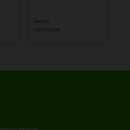
Laura L
MIH
(29/07/2026)
(29/
romociones