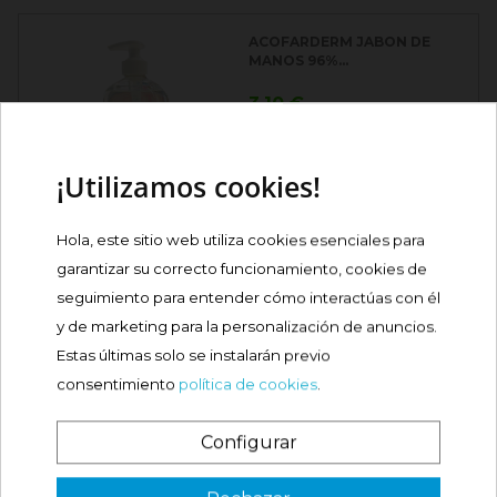
ACOFARDERM JABON DE
MANOS 96%...
Precio
3,10 €
Comprar
¡Utilizamos cookies!
Hola, este sitio web utiliza cookies esenciales para
PRANAROM SPRAY
HIDROALCOHOLICO 30ML
garantizar su correcto funcionamiento, cookies de

seguimiento para entender cómo interactúas con él
Precio
4,20 €
y de marketing para la personalización de anuncios.
Estas últimas solo se instalarán previo
error_outline
Más información
consentimiento
política de cookies
.
VIVERA JABON MANOS
Configurar
OLIVA 500ML
¿Es tu primera vez? ¡SORPRESA!