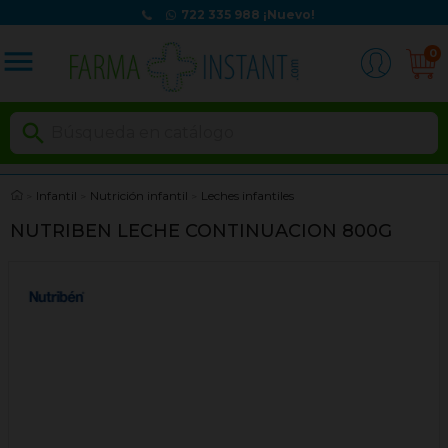
722 335 988
¡Nuevo!
menu
0

Infantil
Nutrición infantil
Leches infantiles
NUTRIBEN LECHE CONTINUACION 800G