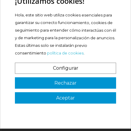
¡Utilizamos cookies!
Desmineralizado
Maltodextrina
Hola, este sitio web utiliza cookies esenciales para
Aceites Vegetales
garantizar su correcto funcionamiento, cookies de
Aceite De Palma
Aceite De Nabina
seguimiento para entender cómo interactúas con él
Aceite De Semilla De
y de marketing para la personalización de anuncios.
Palma Y Aceite De
Estas últimas solo se instalarán previo
Girasol Lactosa
Galactooligosacáridos
consentimiento
política de cookies
.
Minerales Fosfato
Cálcico Citrato
Configurar
Potásico Carbonato
¿Es tu primera vez? ¡SORPRESA!
Rechazar
UTILIZACIÓN
Aceptar
3 €
VER CÓDIGO
Válido en tu primera compra
PRECAUCIÓN
*solo en pedidos de parafarmacia superiores a 49€
COMPOSICIONES