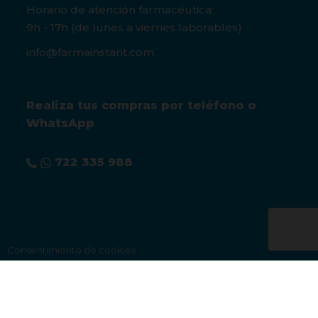
Horario de atención farmacéutica:
9h - 17h (de lunes a viernes laborables)
info@farmainstant.com
Realiza tus compras por teléfono o
WhatsApp
722 335 988
Consentimiento de cookies