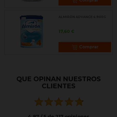
Comprar
ALMIRÓN ADVANCE 4 800G
Precio
17,60 €
Comprar
QUE OPINAN NUESTROS
CLIENTES
4.87 / 5 de 217 opiniones