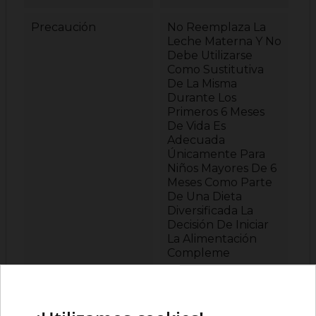
Precaución
No Reemplaza La
Leche Materna Y No
Debe Utilizarse
Como Sustitutiva
De La Misma
Durante Los
Primeros 6 Meses
De Vida Es
Adecuada
Únicamente Para
Niños Mayores De 6
Meses Como Parte
De Una Dieta
Diversificada La
Decisión De Iniciar
La Alimentación
Compleme
Composiciones
INGREDIENTES
Leche Desnatada
Suero De Leche