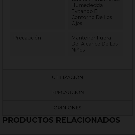
Humedecida
Evitando El
Contorno De Los
Ojos
Precaución
Mantener Fuera
Del Alcance De Los
Niños
UTILIZACIÓN
PRECAUCIÓN
OPINIONES
PRODUCTOS RELACIONADOS