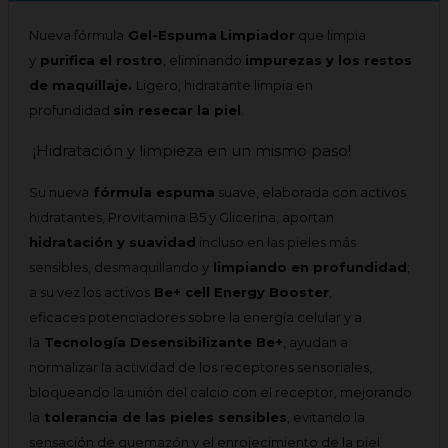
Nueva fórmula
Gel-Espuma
Limpiador
que limpia
y
purifica el rostro
, eliminando
impurezas y los restos
de maquillaje.
Ligero, hidratante limpia en
profundidad
sin resecar la piel
.
¡Hidratación y limpieza en un mismo paso!
Su nueva
fórmula espuma
suave, elaborada con activos
hidratantes,
Provitamina B5 y Glicerina, aportan
hidratación y suavidad
incluso en las pieles más
sensibles,
desmaquillando y
limpiando en profundidad
;
a su vez los
activos
Be+ cell Energy Booster
,
eficaces potenciadores sobre la energía celular y a
la
Tecnología Desensibilizante Be+
, ayudan a
n
ormalizar la actividad de los receptores sensoriales,
bloqueando la unión del calcio con el receptor,
mejorando
la
tolerancia de las pieles sensibles
, evitando la
sensación de quemazón y el enrojecimiento de la piel