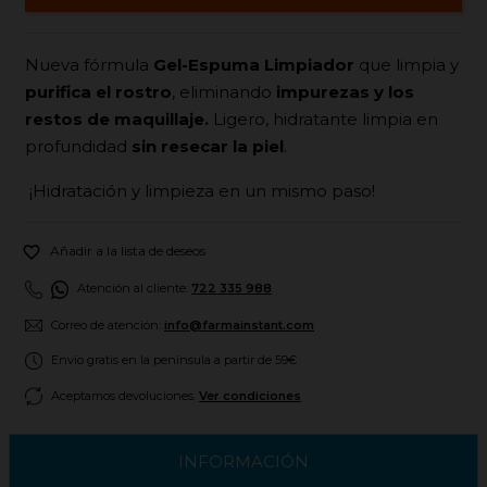
Nueva fórmula
Gel-Espuma
Limpiador
que limpia y
purifica el rostro
, eliminando
impurezas y los
restos de maquillaje.
Ligero, hidratante limpia en
profundidad
sin resecar la piel
.
¡Hidratación y limpieza en un mismo paso!

Añadir a la lista de deseos
Atención al cliente:
722 335 988
Correo de atención:
info@farmainstant.com
Envío gratis en la península a partir de 59€
Aceptamos devoluciones.
Ver condiciones
INFORMACIÓN