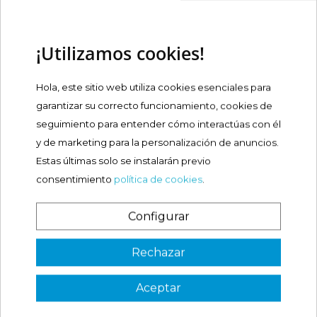
BE+ LOCIÓN TONIFICANTE
200ML
¡Utilizamos cookies!
Precio
13,68 €
Hola, este sitio web utiliza cookies esenciales para
Comprar
garantizar su correcto funcionamiento, cookies de

seguimiento para entender cómo interactúas con él
y de marketing para la personalización de anuncios.
BE+ DESMAQUILLANTE
BIFASICO OJOS Y...
Estas últimas solo se instalarán previo
consentimiento
política de cookies
.
Precio
15,90 €
Configurar
Comprar
¿Es tu primera vez? ¡SORPRESA!
Rechazar
Aceptar
3 €
VER CÓDIGO
QUE OPINAN NUESTROS