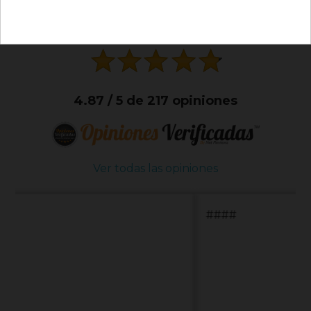
Válido en tu primera compra
*solo en pedidos de parafarmacia superiores a 49€
CLIENTES
4.87 / 5 de 217 opiniones
Ver todas las opiniones
####