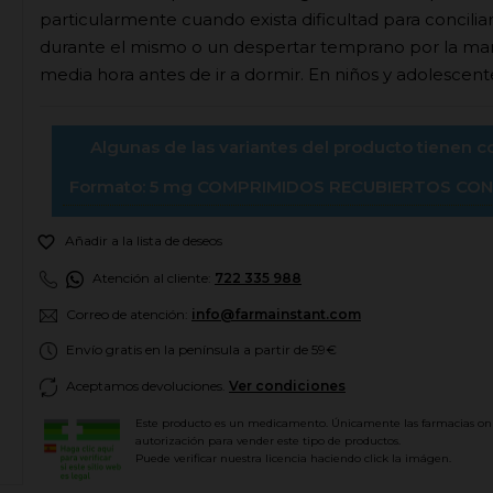
particularmente cuando exista dificultad para concilia
durante el mismo o un despertar temprano por la mañ
media hora antes de ir a dormir. En niños y adolescen
Algunas de las variantes del producto tienen 
Formato: 5 mg COMPRIMIDOS RECUBIERTOS CON 

Añadir a la lista de deseos
Atención al cliente:
722 335 988
Correo de atención:
info@farmainstant.com
Envío gratis en la península a partir de 59€
Aceptamos devoluciones.
Ver condiciones
Este producto es un medicamento. Únicamente las farmacias on
autorización para vender este tipo de productos.
Puede verificar nuestra licencia haciendo click la imágen.