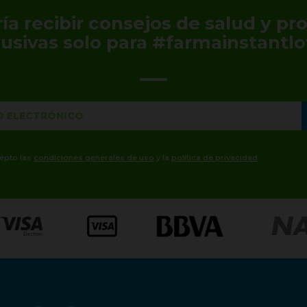
ía recibir consejos de salud y p
lusivas solo para #farmainstantlo
cepto las
condiciones generales de uso
y la
política de privacidad