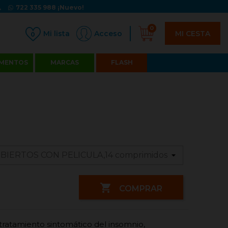
722 335 988
¡Nuevo!
0
MI CESTA
Acceso
0
MENTOS
MARCAS
FLASH

COMPRAR
tratamiento sintomático del insomnio,