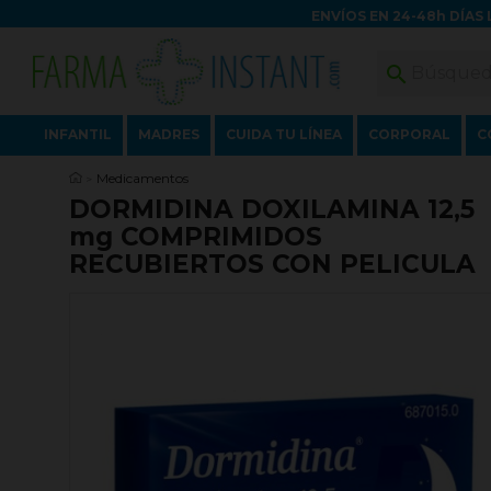
ENVÍOS EN 24-48h DÍAS 

INFANTIL
MADRES
CUIDA TU LÍNEA
CORPORAL
C
Medicamentos
DORMIDINA DOXILAMINA 12,5
mg COMPRIMIDOS
RECUBIERTOS CON PELICULA