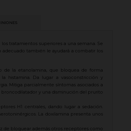
INIONES
e los tratamientos superiores a una semana. Se
 adecuado también le ayudará a combatir los
vado de la etanolamina, que bloquea de forma
 la histamina. Da lugar a vasoconstricción y
gia. Mitiga parcialmente síntomas asociados a
broncodilatador y una disminución del prurito
eptores H1 centrales, dando lugar a sedación.
erotoninérgicos. La doxilamina presenta unos
apaz de bloquear además otros receptores como