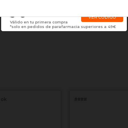
3 €
VER CÓDIGO
Válido en tu primera compra
*solo en pedidos de parafarmacia superiores a 49€
 ok
####