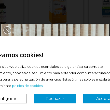
LEMENTAL
GELOPROFEN
ANTIDOL
 EN...
PEDIATRICO 40 MG/ML...
MG/200 M
Precio
Precio
6,29 €
6,84 €
izamos cookies!
e sitio web utiliza cookies esenciales para garantizar su correcto
prar
Comprar
miento, cookies de seguimiento para entender cómo interactúas co
 para la personalización de anuncios. Estas últimas solo se instalar
imiento
política de cookies
.
nfigurar
Rechazar
Acepta
¿Es tu primera vez? ¡SORPRESA!