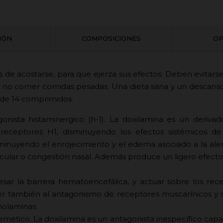
CIÓN
COMPOSICIONES
OP
s de acostarse, para que ejerza sus efectos. Deben evitars
no comer comidas pesadas. Una dieta sana y un descanso
 de 14 comprimidos.
tagonista histaminergico (h-1). La doxilamina es un deri
s receptores H1, disminuyendo los efectos sistémicos de
sminuyendo el enrojecimiento y el edema asociado a la aler
cular o congestión nasal. Además produce un ligero efecto 
esar la barrera hematoencefálica, y actuar sobre los rec
 también al antagonismo de receptores muscarínicos y s
nolaminas.
ntiemetico. La doxilamina es un antagonista inespecífico c