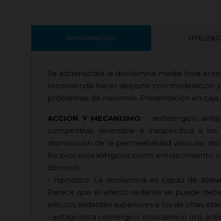
INFORMACIÓN
UTILIZA
Se administrará la doxilamina media hora ante
recomienda hacer deporte con moderación y 
problemas de insomnio. Presentación en caja
ACCIÓN Y MECANISMO
: - antialergico, an
competitiva, reversible e inespecífica a lo
disminución de la permeabilidad vascular, di
los procesos alérgicos como enrojecimiento o
dérmico.
- hipnotico. La doxilamina es capaz de atrav
Parece que el efecto sedante se puede deber
efectos sedantes superiores a los de otras eta
- antagonista colinergico muscarinico (m), a