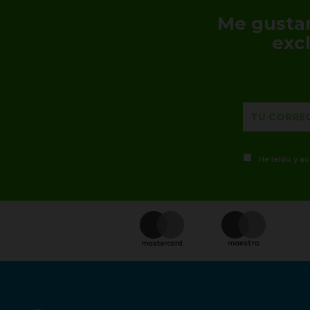
Me gustar
exc
He leído y a