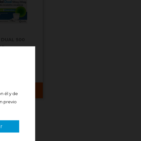
 DUAL 500
G...
Comprar
n él y de
án previo
r