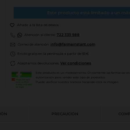
Este producto está limitado a un má

Añadir a la lista de deseos
Atención al cliente:
722 335 988
Correo de atención:
info@farmainstant.com
Envío gratis en la península a partir de 59€
Aceptamos devoluciones.
Ver condiciones
Este producto es un medicamento. Únicamente las farmacias on
autorización para vender este tipo de productos.
Puede verificar nuestra licencia haciendo click la imágen.
CIÓN
PRECAUCIÓN
COMP