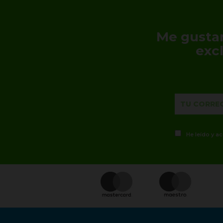
Me gustar
exc
He leído y a