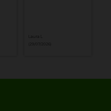
Laura L
MIH
(29/07/2026)
(29/