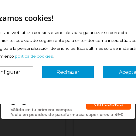
izamos cookies!
e sitio web utiliza cookies esenciales para garantizar su correcto
miento, cookies de seguimiento para entender cómo interactúas co
 para la personalización de anuncios. Estas últimas solo se instalar
imiento
política de cookies
.
nfigurar
Rechazar
Acepta
¿Es tu primera vez? ¡SORPRESA!
3 €
VER CÓDIGO
Válido en tu primera compra
*solo en pedidos de parafarmacia superiores a 49€
 ok
####