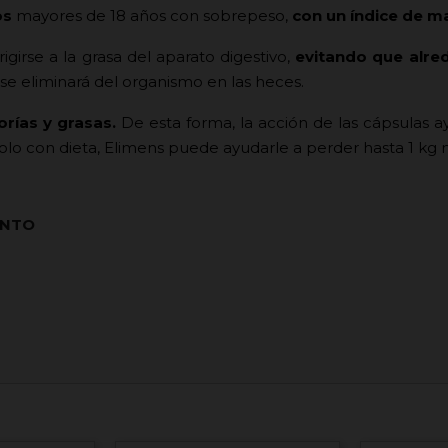
os
mayores de 18 años con sobrepeso,
con un índice de ma
irigirse a la grasa del aparato digestivo,
evitando que alred
a se eliminará del organismo en las heces.
orías y grasas.
De esta forma, la acción de las cápsulas 
solo con dieta, Elimens puede ayudarle a perder hasta 1 kg 
ENTO