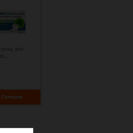
 DUAL 500
G...
Comprar