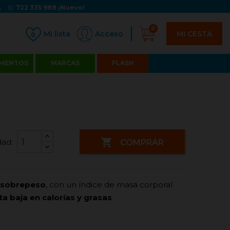
722 335 988
¡Nuevo!
0
MI CESTA
Acceso
0
MENTOS
MARCAS
FLASH

dad:
COMPRAR
n sobrepeso
, con un índice de masa corporal
a baja en calorías y grasas