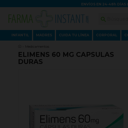
ENVÍOS EN 24-48h DÍAS 

INFANTIL
MADRES
CUIDA TU LÍNEA
CORPORAL
C
Medicamentos
ELIMENS 60 MG CAPSULAS
DURAS