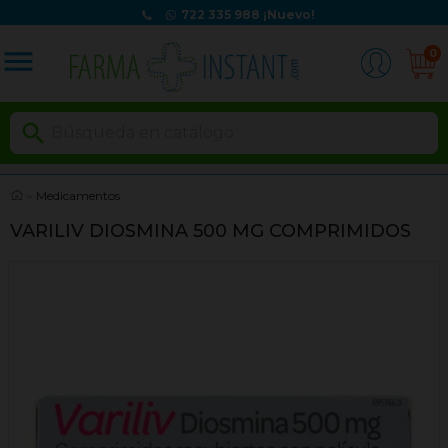
722 335 988
¡Nuevo!
menu
0

Medicamentos
VARILIV DIOSMINA 500 MG COMPRIMIDOS