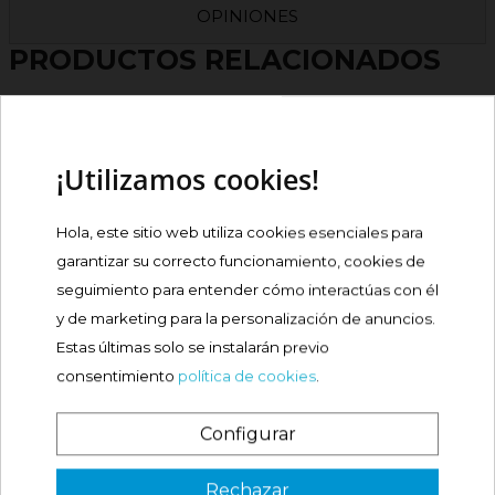
OPINIONES
PRODUCTOS RELACIONADOS
LYMPHOMYOSOT 50
COMPRIMIDOS
¡Utilizamos cookies!
Precio
17,19 €
Hola, este sitio web utiliza cookies esenciales para
garantizar su correcto funcionamiento, cookies de
Comprar
seguimiento para entender cómo interactúas con él
y de marketing para la personalización de anuncios.
Estas últimas solo se instalarán previo
IBEROGAST ELEMENTAL
GOTAS ORALES EN...
consentimiento
política de cookies
.

Precio
11,31 €
Configurar
¿Es tu primera vez? ¡SORPRESA!
Comprar
Rechazar