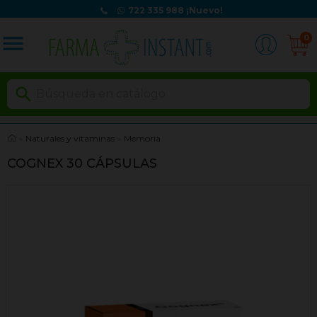
722 335 988
¡Nuevo!
menu
0

Naturales y vitaminas
Memoria
COGNEX 30 CÁPSULAS