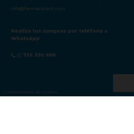
info@farmainstant.com
Realiza tus compras por teléfono o
WhatsApp
722 335 988
Consentimiento de cookies
Aviso legal
|
Condiciones de venta
|
Política de privacidad
|
Política de cookies
©FarmaInstant 2019. Todos los derechos reservados. | Powered by
Volcànic