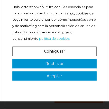
PRODUCTOS RELACIONADOS
Hola, este sitio web utiliza cookies esenciales para
garantizar su correcto funcionamiento, cookies de
seguimiento para entender cómo interactúas con él
y de marketing para la personalización de anuncios.
BEROCCA BOOST
COMPRIMIDOS
Estas últimas solo se instalarán previo
EFERVESCENTES
consentimiento
política de cookies
.
Precio
13,90 €
Configurar
Comprar
¿Es tu primera vez? ¡SORPRESA!
Rechazar
INTELECTUM QI STUDY 30
CÁPSULAS
Aceptar
3 €

VER CÓDIGO
Precio
12,89 €
Válido en tu primera compra
*solo en pedidos de parafarmacia superiores a 49€
Comprar