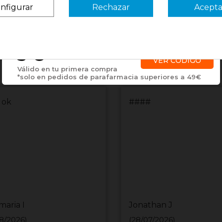
nfigurar
Rechazar
Acepta
¿Es tu primera vez? ¡SORPRESA!
3 €
VER CÓDIGO
Válido en tu primera compra
*solo en pedidos de parafarmacia superiores a 49€
 ok
####
maria I
Jonathan J
8/2026)
(28/07/2026)