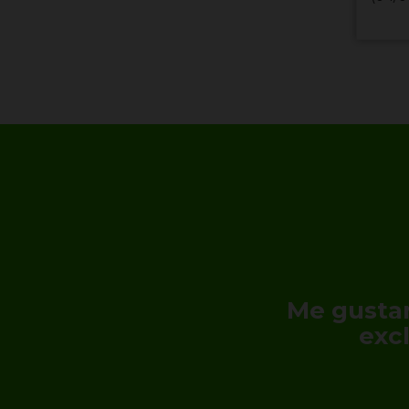
Me gustar
exc