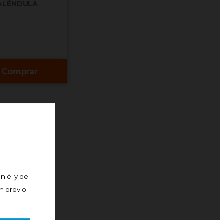
ALÉNDULA
Comprar
n él y de
án previo