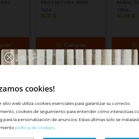
ASAL
PROTECTORA BEBÉ
PAÑAL C
100G
75ML
Precio
Precio
15,11 €
10,38 €
prar
Comprar
izamos cookies!
e sitio web utiliza cookies esenciales para garantizar su correcto
miento, cookies de seguimiento para entender cómo interactúas co
 para la personalización de anuncios. Estas últimas solo se instalar
imiento
política de cookies
.