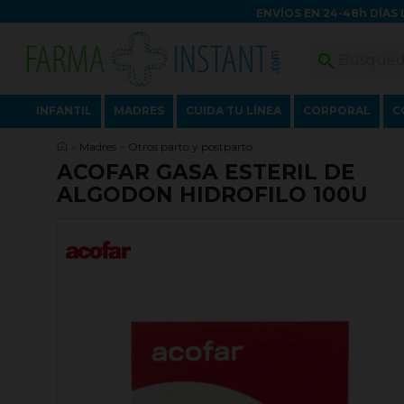
ENVÍOS EN 24-48h DÍAS 

INFANTIL
MADRES
CUIDA TU LÍNEA
CORPORAL
C
Madres
Otros parto y postparto
ACOFAR GASA ESTERIL DE
ALGODON HIDROFILO 100U