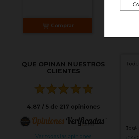
Co
Comprar
QUE OPINAN NUESTROS
Todo
CLIENTES
4.87 / 5 de 217 opiniones
José 
Ver todas las opiniones
(04/0