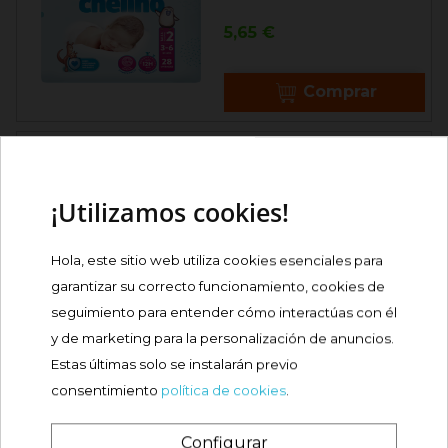
Precio
5,65 €
Comprar
CHELINO PAÑAL TALLA 3
TUMBADO 36U

¡Utilizamos cookies!
Precio
7,99 €
Hola, este sitio web utiliza cookies esenciales para
Comprar
garantizar su correcto funcionamiento, cookies de
seguimiento para entender cómo interactúas con él
CHELINO PAÑAL TALLA 4
y de marketing para la personalización de anuncios.
GATEO 34U
Estas últimas solo se instalarán previo
Precio
7,38 €
consentimiento
política de cookies
.
Configurar