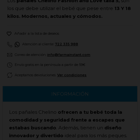
Los
pañales Chelino Fashion and Love talla 5,
son
los que debe utilizar el bebé que pese entre
13 Y 18
kilos. Modernos, actuales y cómodos.

Añadir a la lista de deseos
Atención al cliente:
722 335 988
Correo de atención:
info@farmainstant.com
Envío gratis en la península a partir de 59€
Aceptamos devoluciones.
Ver condiciones
INFORMACIÓN
Los pañales Chelino
ofrecen a tu bebé toda la
comodidad y seguridad frente a escapes que
estabas buscando
. Además, tienen un
diseño
innovador y divertido
ideal para los más peques.