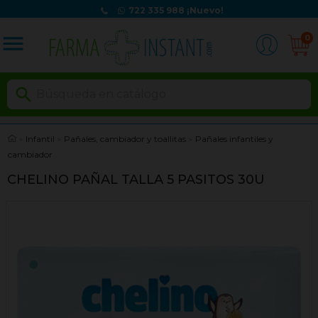
722 335 988
¡Nuevo!
menu
0

Infantil
Pañales, cambiador y toallitas
Pañales infantiles y
cambiador
CHELINO PAÑAL TALLA 5 PASITOS 30U