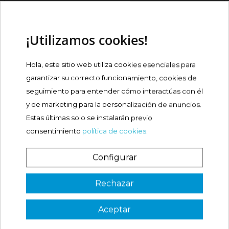
COMPOSICIONES
¡Utilizamos cookies!
OPINIONES
Hola, este sitio web utiliza cookies esenciales para
PRODUCTOS RELACIONADOS
garantizar su correcto funcionamiento, cookies de
seguimiento para entender cómo interactúas con él
y de marketing para la personalización de anuncios.
¡Nuevo!
SENSODYNE EXPERT
Estas últimas solo se instalarán previo
PROTECT REPARACIÓN...
consentimiento
política de cookies
.
Precio
6,90 €

Configurar
Comprar
¿Es tu primera vez? ¡SORPRESA!
Rechazar
Aceptar
3 €
VER CÓDIGO