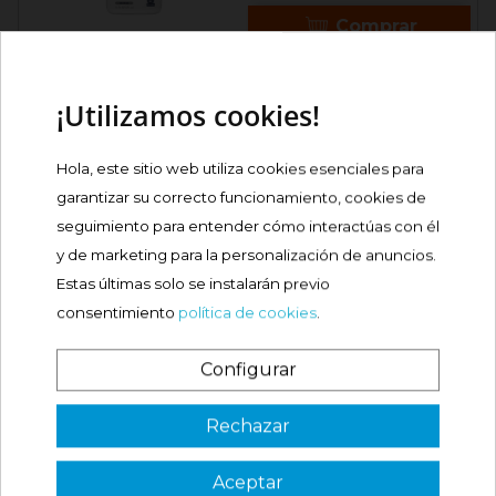
Comprar
WELEDA JABÓN DUCHA
¡Utilizamos cookies!
SÓLIDO REFRESCANTE...

Precio
7,70 €
Hola, este sitio web utiliza cookies esenciales para
garantizar su correcto funcionamiento, cookies de
Comprar
seguimiento para entender cómo interactúas con él
y de marketing para la personalización de anuncios.
Estas últimas solo se instalarán previo
ACOFAR DERM LOCIÓN
consentimiento
política de cookies
.
CORPORAL CÉLULAS...
Precio
5,90 €
Configurar
¿Es tu primera vez? ¡SORPRESA!
Comprar
Rechazar
Aceptar