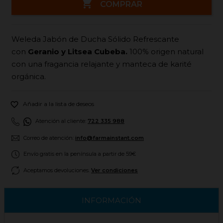

COMPRAR
Weleda Jabón de Ducha Sólido Refrescante
con
Geranio y Litsea Cubeba.
100% origen natural
con una fragancia relajante y manteca de karité
orgánica.

Añadir a la lista de deseos
Atención al cliente:
722 335 988
Correo de atención:
info@farmainstant.com
Envío gratis en la península a partir de 59€
Aceptamos devoluciones.
Ver condiciones
INFORMACIÓN