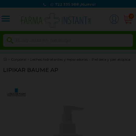
722 335 988
¡Nuevo!
menu
0

Corporal
Leches hidratantes y reparadoras
Piel seca y piel atópica
LIPIKAR BAUME AP