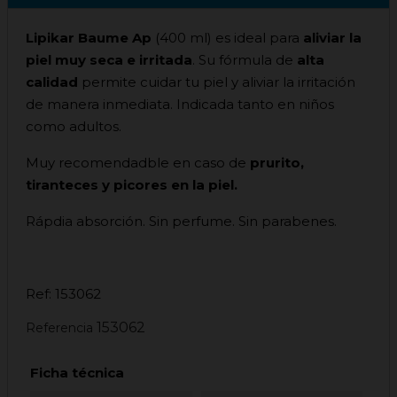
Lipikar Baume Ap
(400 ml) es ideal para
aliviar la
piel muy seca e irritada
. Su fórmula de
alta
calidad
permite cuidar tu piel y aliviar la irritación
de manera inmediata. Indicada t
anto en niños
como adultos.
Muy recomendadble en caso de
prurito,
tiranteces y picores en la piel.
Rápdia absorción. Sin perfume. Sin parabenes.
Ref: 153062
153062
Referencia
Ficha técnica