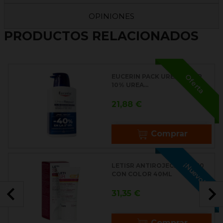
OPINIONES
PRODUCTOS RELACIONADOS
EUCERIN PACK UREAREPAIR
Oferta
10% UREA...
Precio
21,88 €
Comprar
¡Nuevo!
LETISR ANTIROJECES SPF30
CON COLOR 40ML

Precio
31,35 €
Comprar