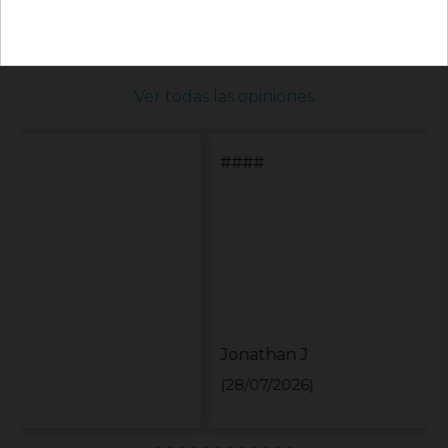
Válido en tu primera compra
*solo en pedidos de parafarmacia superiores a 49€
Ver todas las opiniones
####
Jonathan J
(28/07/2026)