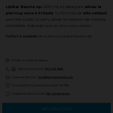
Lipikar Baume Ap
(400 ml) es ideal para
aliviar la
piel muy seca e irritada
. Su fórmula de
alta calidad
permite cuidar tu piel y aliviar la irritación de manera
inmediata. Indicada t
anto en niños como adultos.
Cofort y cuidado
de tu piel con Lipakar Baume Ap.

Añadir a la lista de deseos
Atención al cliente:
722 335 988
Correo de atención:
info@farmainstant.com
Envío gratis en la península a partir de 59€
Aceptamos devoluciones.
Ver condiciones
INFORMACIÓN