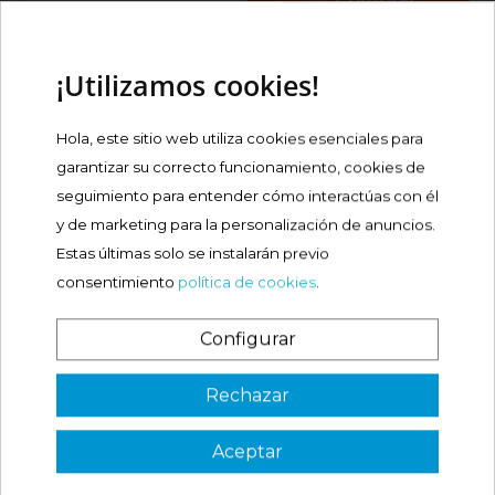
¡Nuevo!
LETISR ANTIROJECES SPF30
¡Utilizamos cookies!
Precio
28,50 €
Hola, este sitio web utiliza cookies esenciales para
garantizar su correcto funcionamiento, cookies de
seguimiento para entender cómo interactúas con él
Comprar
y de marketing para la personalización de anuncios.
Estas últimas solo se instalarán previo
consentimiento
política de cookies
.
QUE OPINAN NUESTROS
Configurar
CLIENTES
¿Es tu primera vez? ¡SORPRESA!
Rechazar
Aceptar
3 €
VER CÓDIGO
4.87 / 5 de 217 opiniones