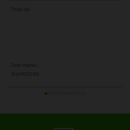
####
Jonathan J
(28/07/2026)