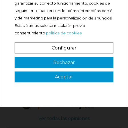
garantizar su correcto funcionamiento, cookies de
seguimiento para entender cómo interactúas con él
Comprar
y de marketing para la personalización de anuncios.
Estas últimas solo se instalarán previo
consentimiento
política de cookies
.
QUE OPINAN NUESTROS
Configurar
CLIENTES
¿Es tu primera vez? ¡SORPRESA!
Rechazar
Aceptar
3 €
VER CÓDIGO
Válido en tu primera compra
4.87 / 5 de 217 opiniones
*solo en pedidos de parafarmacia superiores a 49€
Ver todas las opiniones