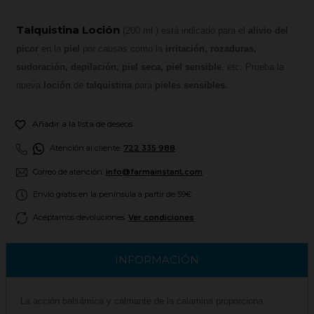
Talquistina Loción
(200 ml )
está indicado para el
alivio del
picor
en la
piel
por causas como la
irritación, rozaduras,
sudoración, depilación, piel seca, piel sensible
, etc. Prueba la
nueva
loción
de
talquistina
para
pieles sensibles.

Añadir a la lista de deseos
Atención al cliente:
722 335 988
Correo de atención:
info@farmainstant.com
Envío gratis en la península a partir de 59€
Aceptamos devoluciones.
Ver condiciones
INFORMACIÓN
La acción balsámica y calmante de la calamina proporciona