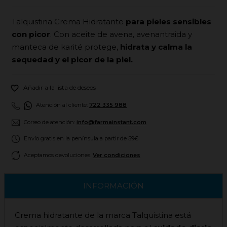
Talquistina Crema Hidratante
para pieles sensibles
con picor
. Con aceite de avena, avenantraida y
manteca de karité protege,
hidrata y calma la
sequedad y el picor de la piel.

Añadir a la lista de deseos
Atención al cliente:
722 335 988
Correo de atención:
info@farmainstant.com
Envío gratis en la península a partir de 59€
Aceptamos devoluciones.
Ver condiciones
INFORMACIÓN
Crema hidratante de la marca Talquistina está