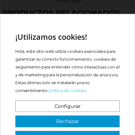
OPINIONES
PRODUCTOS RELACIONADOS
¡Utilizamos cookies!
TALQUISTINA POLVO
Hola, este sitio web utiliza cookies esenciales para
Precio
8,60 €
garantizar su correcto funcionamiento, cookies de
seguimiento para entender cómo interactúas con él
Comprar
y de marketing para la personalización de anuncios.

Estas últimas solo se instalarán previo
consentimiento
política de cookies
.
TALQUISTINA CREMA 50 ML
Configurar
Precio
7,99 €
¿Es tu primera vez? ¡SORPRESA!
Rechazar
Comprar