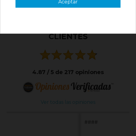
Aceptar
3 €
VER CÓDIGO
Válido en tu primera compra
*solo en pedidos de parafarmacia superiores a 49€
QUE OPINAN NUESTROS
CLIENTES
4.87 / 5 de 217 opiniones
Ver todas las opiniones
####