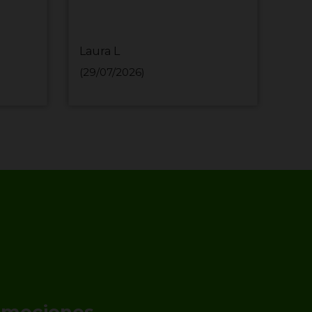
Laura L
MIH
(29/07/2026)
(29/
romociones