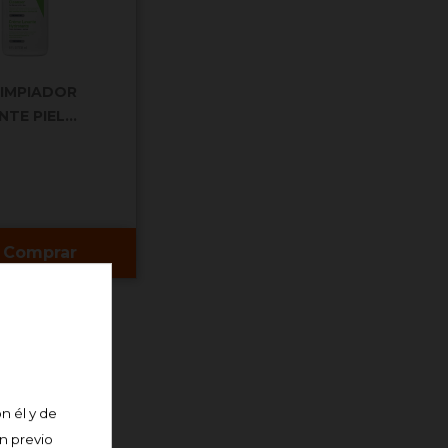
LIMPIADOR
TE PIEL...
Comprar
n él y de
án previo