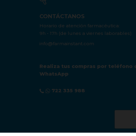
CONTÁCTANOS
Horario de atención farmacéutica:
9h - 17h (de lunes a viernes laborables)
info@farmainstant.com
Realiza tus compras por teléfono 
WhatsApp
722 335 988