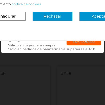
imiento
política de cookies
.
nfigurar
Rechazar
Acepta
¿Es tu primera vez? ¡SORPRESA!
3 €
VER CÓDIGO
Válido en tu primera compra
*solo en pedidos de parafarmacia superiores a 49€
 ok
####