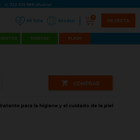
722 335 988
¡Nuevo!
0
MI CESTA
Acceso
0
MENTOS
MARCAS
FLASH

COMPRAR
dratante para la higiene y el cuidado de la piel