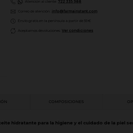
Atención al cliente:
722 335 988
Correo de atención:
info@farmainstant.com
Envío gratis en la península a partir de 59€
Aceptamos devoluciones.
Ver condiciones
CIÓN
COMPOSICIONES
OP
ceite hidratante para la higiene y el cuidado de la piel s