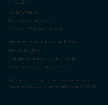
CONÓCENOS
Farmacia Anna Jubero
C/ Major, 157 de Salt, (Girona)
Licenciada Anna Jubero Capdeferro
NIF 40360439-Q
Colegiada número 1647 del Colegio
Oficial de Farmacéuticos de Girona.
Número oficial de oficina de farmacia de la
Comunidad Autónoma de Catalunya: F1700135