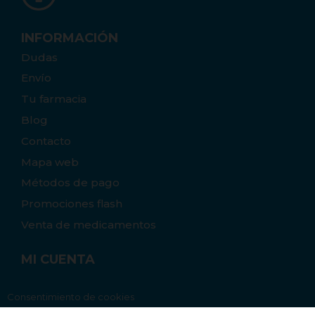
INFORMACIÓN
Dudas
Envío
Tu farmacia
Blog
Contacto
Mapa web
Métodos de pago
Promociones flash
Venta de medicamentos
MI CUENTA
Consentimiento de cookies