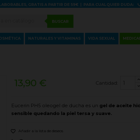
LABORABLES, GRATIS A PARTIR DE 59€
|
PARA CUALQUIER DUDA:
BUSCAR
OSMÉTICA
NATURALES Y VITAMINAS
VIDA SEXUAL
MEDICA
13,90 €
Cantidad:
Eucerin PH5 oleogel de ducha es un
gel de aceite hi
sensible quedando la piel tersa y suave.

Añadir a la lista de deseos