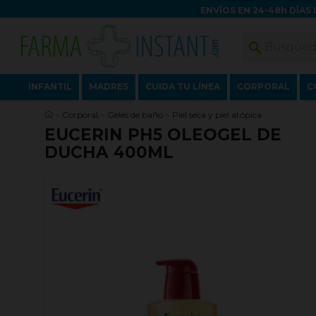
ENVÍOS EN 24-48h DÍAS 

INFANTIL
MADRES
CUIDA TU LÍNEA
CORPORAL
C
Corporal
Geles de baño
Piel seca y piel atópica
EUCERIN PH5 OLEOGEL DE
DUCHA 400ML