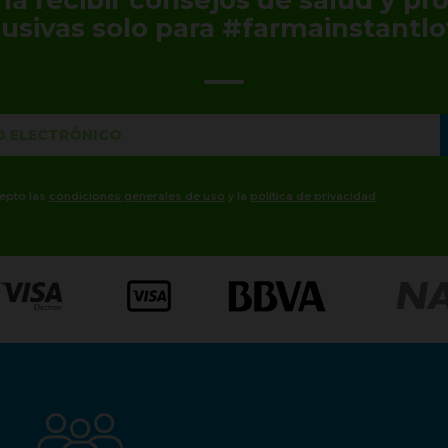
lusivas solo para #farmainstantlo
cepto las
condiciones generales de uso
y la
política de privacidad