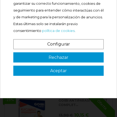
garantizar su correcto funcionamiento, cookies de
MUSTELA BEBE BALSAMO
seguimiento para entender cómo interactúas con él
RECONFORTANTE...
y de marketing para la personalización de anuncios.
Precio
7,05 €
Estas últimas solo se instalarán previo
consentimiento
política de cookies
.
Comprar
Configurar
¿Es tu primera vez? ¡SORPRESA!
MUSTELA HYDRA-BEBE
Rechazar
CUERPO 500ML

Precio
13,95 €
Aceptar
3 €
VER CÓDIGO
Válido en tu primera compra
Comprar
*solo en pedidos de parafarmacia superiores a 49€
-23%
GOIBI ANTIPARASITARIO KIT
Oferta
COMPLET...
Precio
Precio
10,15 €
13,90 €