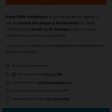
Pack Filvit Antipiojos
es un tratamiento rápido y
eficaz
contra los piojos y las liendres
. El pack
contiene una
loción y el champú
para un mejor
tratamiento contra los parásitos.
Un pack completo que erradicará las infestación de
piojos y liendres!

Añadir a la lista de deseos
Atención al cliente:
722 335 988
Correo de atención:
info@farmainstant.com
Envío gratis en la península a partir de 59€
Aceptamos devoluciones.
Ver condiciones