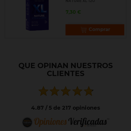
NATURE XL 12U
Precio
7,30 €
Comprar
QUE OPINAN NUESTROS
CLIENTES
4.87 / 5 de 217 opiniones