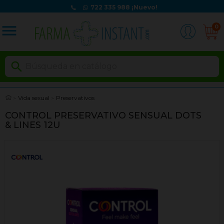
722 335 988
¡Nuevo!
menu
0

Vida sexual
Preservativos
CONTROL PRESERVATIVO SENSUAL DOTS
& LINES 12U