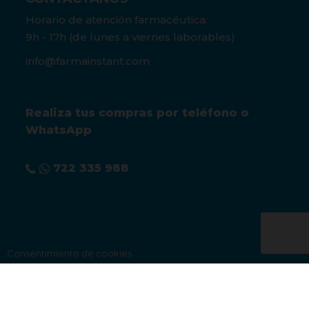
Horario de atención farmacéutica:
9h - 17h (de lunes a viernes laborables)
info@farmainstant.com
Realiza tus compras por teléfono o
WhatsApp
722 335 988
Consentimiento de cookies