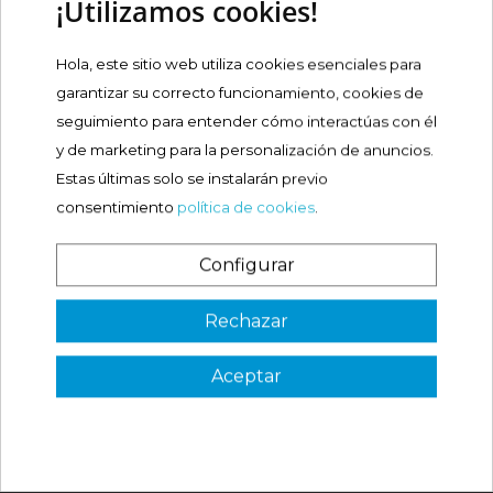
¡Utilizamos cookies!
Comprar
Hola, este sitio web utiliza cookies esenciales para
CONTROL PRESERVATIVO
garantizar su correcto funcionamiento, cookies de
NATURE 24U
seguimiento para entender cómo interactúas con él
Precio
10,30 €
y de marketing para la personalización de anuncios.
Estas últimas solo se instalarán previo
consentimiento
política de cookies
.
Comprar
Configurar
¿Es tu primera vez? ¡SORPRESA!
Rechazar
QUE OPINAN NUESTROS
CLIENTES
Aceptar
3 €
VER CÓDIGO
Válido en tu primera compra
*solo en pedidos de parafarmacia superiores a 49€