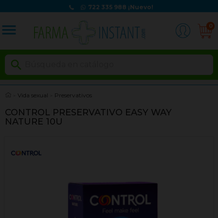
722 335 988
¡Nuevo!
menu
0

Vida sexual
Preservativos
CONTROL PRESERVATIVO EASY WAY
NATURE 10U