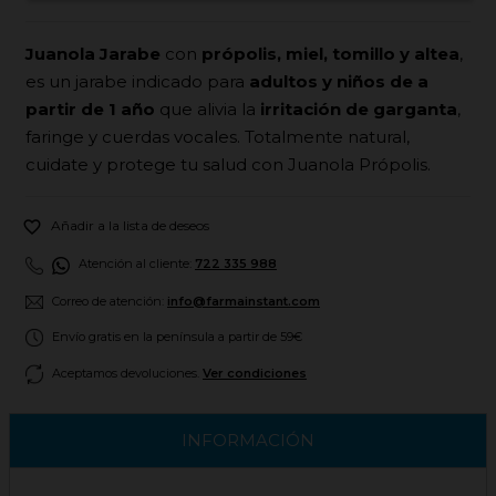
Juanola Jarabe
con
própolis, miel, tomillo y altea
,
es un jarabe indicado para
adultos y niños de a
partir de 1 año
que alivia la
irritación de garganta
,
faringe y cuerdas vocales. Totalmente natural,
cuidate y protege tu salud con Juanola Própolis.

Añadir a la lista de deseos
Atención al cliente:
722 335 988
Correo de atención:
info@farmainstant.com
Envío gratis en la península a partir de 59€
Aceptamos devoluciones.
Ver condiciones
INFORMACIÓN