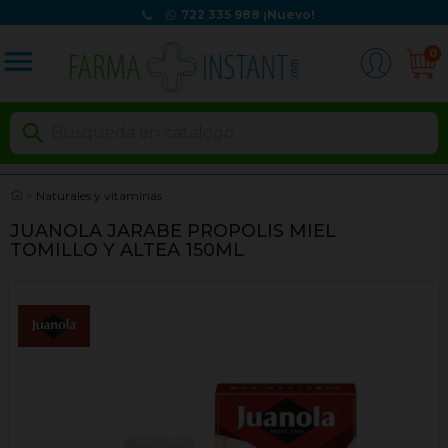
722 335 988
¡Nuevo!
menu
0

Naturales y vitaminas
JUANOLA JARABE PROPOLIS MIEL
TOMILLO Y ALTEA 150ML