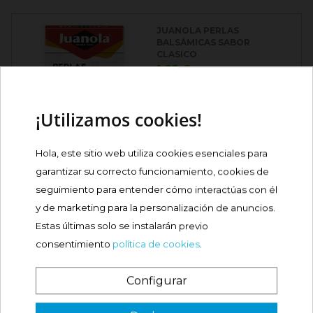
JUANOLA PERLAS
BALSÁMICAS SABOR
CLASICO
Precio
1,85 €
Comprar
¡Utilizamos cookies!
Hola, este sitio web utiliza cookies esenciales para
JUANOLA PROPOLIS SABOR
REGALIZ Y MIEL
garantizar su correcto funcionamiento, cookies de

seguimiento para entender cómo interactúas con él
Precio
5,19 €
y de marketing para la personalización de anuncios.
Estas últimas solo se instalarán previo
Comprar
consentimiento
política de cookies
.
Configurar
JUANOLA PROPOLIS ALTEA
SABOR NARANJA
¿Es tu primera vez? ¡SORPRESA!