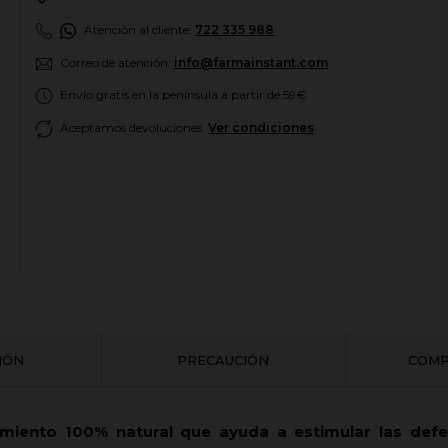
Atención al cliente:
722 335 988
Correo de atención:
info@farmainstant.com
Envío gratis en la península a partir de 59€
Aceptamos devoluciones.
Ver condiciones
CIÓN
PRECAUCIÓN
COMP
miento 100% natural que ayuda a estimular las defe