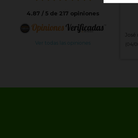
4.87 / 5 de 217 opiniones
José 
Ver todas las opiniones
(04/0