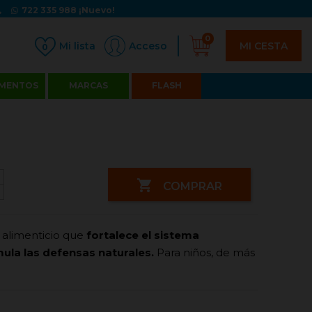
722 335 988
¡Nuevo!
0
MI CESTA
Acceso
0
MENTOS
MARCAS
FLASH

COMPRAR
alimenticio
que
fortalece el sistema
ula las defensas naturales.
Para niños, de más