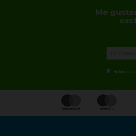
Me gustar
exc
He leído y a