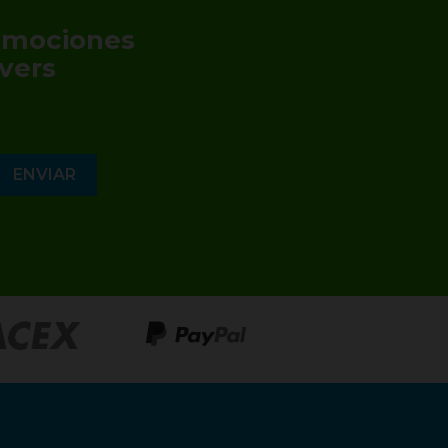
romociones
vers