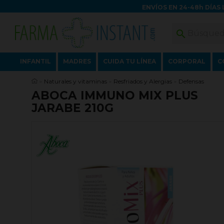
ENVÍOS EN 24-48h DÍAS 

INFANTIL
MADRES
CUIDA TU LÍNEA
CORPORAL
C
Naturales y vitaminas
Resfriados y Alergias
Defensas
ABOCA IMMUNO MIX PLUS
JARABE 210G