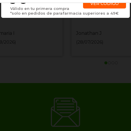
3 €
VER CÓDIGO
Válido en tu primera compra
*solo en pedidos de parafarmacia superiores a 49€
maria I
Jonathan J
8/2026)
(28/07/2026)