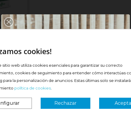
ACCION
APSULAS
izamos cookies!
e sitio web utiliza cookies esenciales para garantizar su correcto
prar
miento, cookies de seguimiento para entender cómo interactúas co
 para la personalización de anuncios. Estas últimas solo se instalar
imiento
política de cookies
.
nfigurar
Rechazar
Acepta
 ok
####
¿Es tu primera vez? ¡SORPRESA!