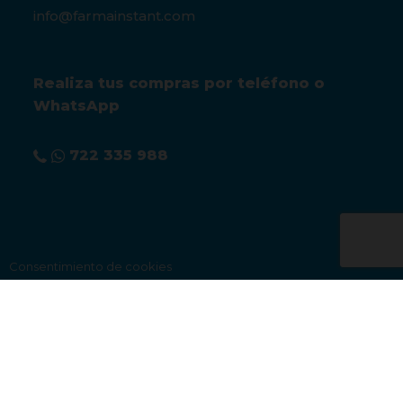
info@farmainstant.com
Realiza tus compras por teléfono o
WhatsApp
722 335 988
Consentimiento de cookies
Aviso legal
|
Condiciones de venta
|
Política de privacidad
|
Política de cookies
©FarmaInstant 2019. Todos los derechos reservados. | Powered by
Volcànic
Internet