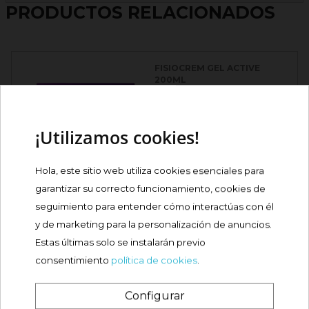
PRODUCTOS RELACIONADOS
FISIOCREM GEL ACTIVE
200ML
Precio
20,80 €
¡Utilizamos cookies!
Comprar
Hola, este sitio web utiliza cookies esenciales para
garantizar su correcto funcionamiento, cookies de
-17%
COLNATUR CLASSIC SABOR
NEUTRO 306G
seguimiento para entender cómo interactúas con él

y de marketing para la personalización de anuncios.
Precio
Precio
15,95 €
18,75 €
Estas últimas solo se instalarán previo
base
consentimiento
política de cookies
.
Comprar
Configurar