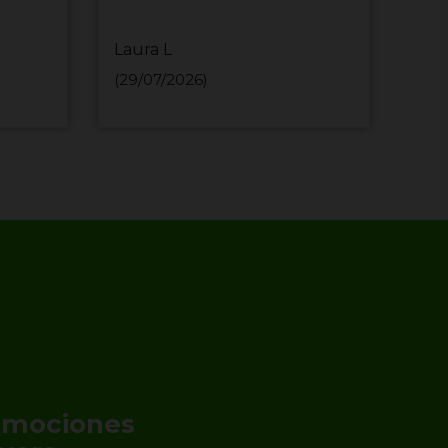
Laura L
MIH
(29/07/2026)
(29/
romociones