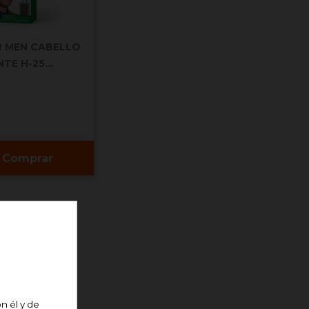
R MEN CABELLO
E H-25...
Comprar
n él y de