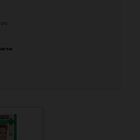
rpo.
harse
.