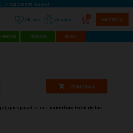
722 335 988
¡Nuevo!
0
MI CESTA
Acceso
0
MENTOS
MARCAS
FLASH

COMPRAR
ú, que garantiza una
cobertura total de las