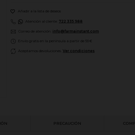

Añadir a la lista de deseos
Atención al cliente:
722 335 988
Correo de atención:
info@farmainstant.com
Envío gratis en la península a partir de 59€
Aceptamos devoluciones.
Ver condiciones
CIÓN
PRECAUCIÓN
COMP