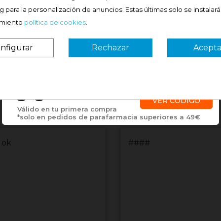
 CABELLO
JUST FOR MEN CABELLO
 para la personalización de anuncios. Estas últimas solo se instalar
45...
COLORANTE H-55...
imiento
política de cookies
.
Precio
8,50 €
nfigurar
Rechazar
Acepta
¿Es tu primera vez? ¡SORPRESA!
prar
Comprar
3 €
VER CÓDIGO
Válido en tu primera compra
*solo en pedidos de parafarmacia superiores a 49€
 ok
####