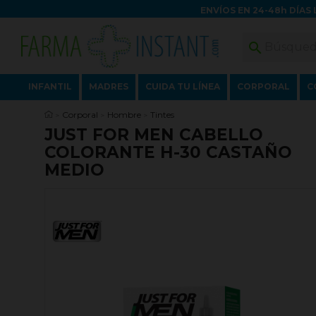
ENVÍOS EN 24-48h DÍAS 

INFANTIL
MADRES
CUIDA TU LÍNEA
CORPORAL
C
Corporal
Hombre
Tintes
JUST FOR MEN CABELLO
COLORANTE H-30 CASTAÑO
MEDIO