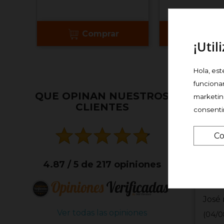
Comprar
Com
¡Util
Hola, est
funciona
QUE OPINAN NUESTROS
Todo
marketing
CLIENTES
consent
Co
4.87 / 5 de 217 opiniones
José 
Ver todas las opiniones
(04/0