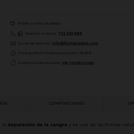

Añadir a la lista de deseos
Atención al cliente:
722 335 988
Correo de atención:
info@farmainstant.com
Envío gratis en la península a partir de 59€
Aceptamos devoluciones.
Ver condiciones
CIÓN
COMPOSICIONES
OP
 la
depuración de la sangre
y es una de las formas natur