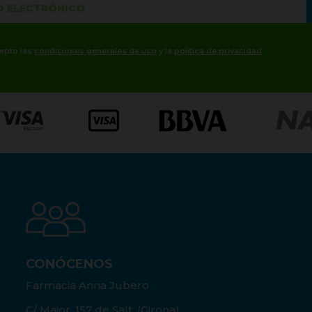
cepto las
condiciones generales de uso
y la
política de privacidad
CONÓCENOS
Farmacia Anna Jubero
C/ Major, 157 de Salt, (Girona)