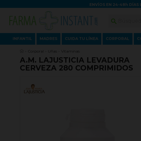
ENVÍOS EN 24-48h DÍAS 

INFANTIL
MADRES
CUIDA TU LÍNEA
CORPORAL
C
Corporal
Uñas
Vitaminas
A.M. LAJUSTICIA LEVADURA
CERVEZA 280 COMPRIMIDOS