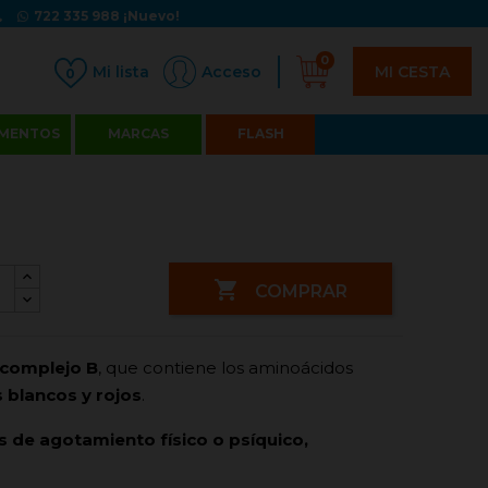
722 335 988
¡Nuevo!
0
MI CESTA
Acceso
0
MENTOS
MARCAS
FLASH

COMPRAR
 complejo B
, que contiene los aminoácidos
 blancos y rojos
.
 de agotamiento físico o psíquico,