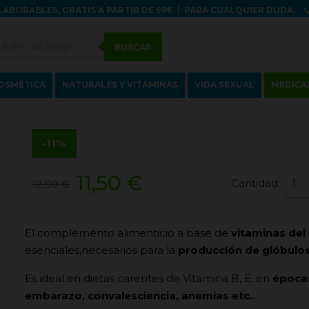
LABORABLES, GRATIS A PARTIR DE 59€
|
PARA CUALQUIER DUDA:
BUSCAR
OSMÉTICA
NATURALES Y VITAMINAS
VIDA SEXUAL
MEDICA
-11%
11,50 €
Cantidad:
12,90 €
El complemento alimenticio a base de
vitaminas del
esenciales,necesarios para la
producción de glóbulos
Es ideal en dietas carentes de Vitamina B, E, en
épocas
embarazo, convalesciencia, anemias etc..