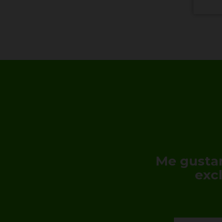
Me gustar
exc