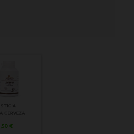
USTICIA
A CERVEZA
recio
1,50 €