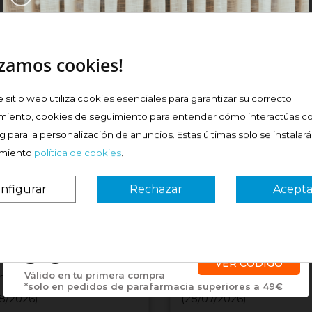
prar
Comprar
izamos cookies!
e sitio web utiliza cookies esenciales para garantizar su correcto
miento, cookies de seguimiento para entender cómo interactúas co
 ok
####
 para la personalización de anuncios. Estas últimas solo se instalar
imiento
política de cookies
.
nfigurar
Rechazar
Acepta
¿Es tu primera vez? ¡SORPRESA!
3 €
VER CÓDIGO
Válido en tu primera compra
maria I
Jonathan J
*solo en pedidos de parafarmacia superiores a 49€
8/2026)
(28/07/2026)