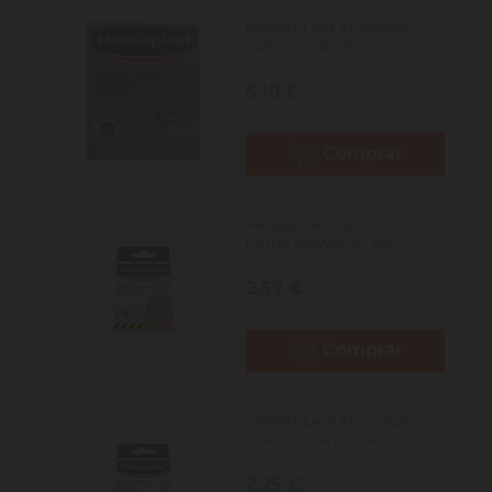
HANSAPLAST APÓSITOS
GREEN & PROTECT...
Precio
5,10 €
Comprar
HANSAPLAST APÓSITOS
EXTRA POWER XL 10U
Precio
2,57 €
Comprar
HANSAPLAST APÓSITOS
ELASTIC SURTIDO 40U
Precio
2,25 €