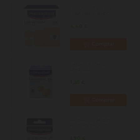
HANSAPLAST APÓSITOS
UNIVERSAL SURTIDO...
Precio
4,40 €
Comprar
HANSAPLAST APÓSITOS
UNIVERSAL...
Precio
1,85 €
Comprar
HANSAPLAST APÓSITOS
HAND MIX PACK 20U
Precio
1,90 €