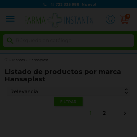
722 335 988
¡Nuevo!
menu
0

Marcas
Hansaplast
Listado de productos por marca
Hansaplast
unfold_more
Relevancia
FILTRAR
1
2
