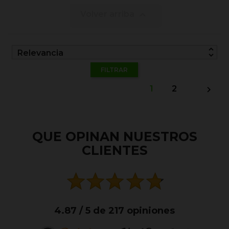

Volver arriba
unfold_more
Relevancia
FILTRAR
1
2

QUE OPINAN NUESTROS
CLIENTES
4.87 / 5 de 217 opiniones