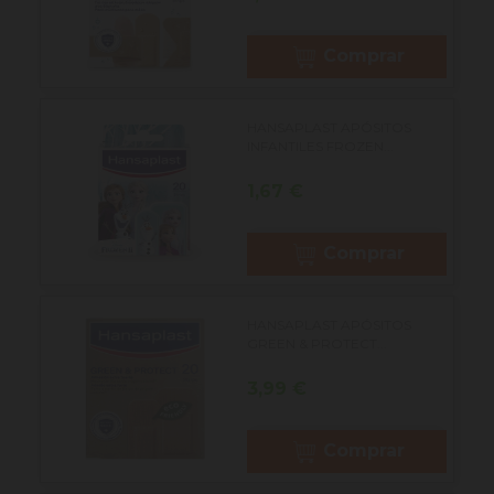
Comprar
HANSAPLAST APÓSITOS
INFANTILES FROZEN...
Precio
1,67 €
Comprar
HANSAPLAST APÓSITOS
GREEN & PROTECT...
Precio
3,99 €
Comprar