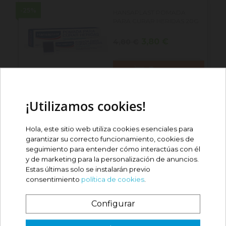
-25%
HANSAPLAST POMADA
PARA CURAR HERIDAS 20G
Precio
Precio
3,80 €
4,80 €
base
Comprar
¡Utilizamos cookies!
HANSAPLAST VENDA
COHESIVA PARA DEDOS...
Hola, este sitio web utiliza cookies esenciales para
Precio
2,50 €
garantizar su correcto funcionamiento, cookies de
seguimiento para entender cómo interactúas con él
y de marketing para la personalización de anuncios.
Comprar
Estas últimas solo se instalarán previo
consentimiento
política de cookies
.
HANSAPLAST APÓSITOS
UNIVERSAL SIN...
Configurar
Precio
1,90 €