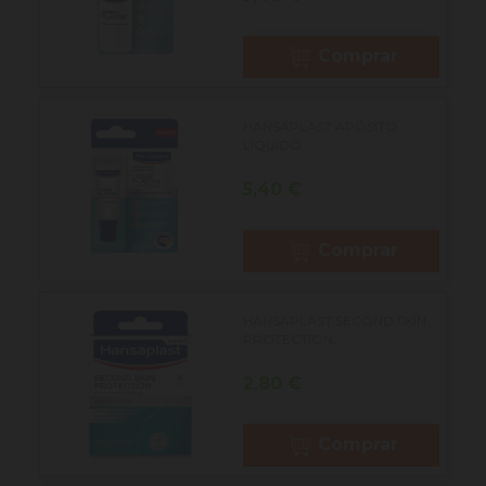
Comprar
HANSAPLAST APÓSITO
LIQUIDO...
Precio
5,40 €
Comprar
HANSAPLAST SECOND SKIN
PROTECTION...
Precio
2,80 €
Comprar