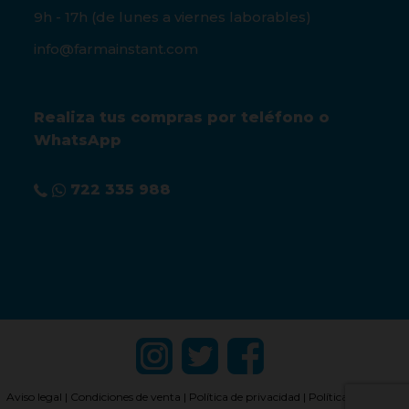
9h - 17h (de lunes a viernes laborables)
info@farmainstant.com
Realiza tus compras por teléfono o
WhatsApp
722 335 988
Aviso legal
|
Condiciones de venta
|
Política de privacidad
|
Política de cookies