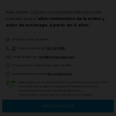
Alka-seltzer 2,1g son comprimidos efervescentes
indicado para el
alivio sintomático de la acidez y
ardor de estómago. A partir de 12 años.

Añadir a la lista de deseos
Atención al cliente:
722 335 988
Correo de atención:
info@farmainstant.com
Envío gratis en la península a partir de 59€
Aceptamos devoluciones.
Ver condiciones
Este producto es un medicamento. Únicamente las farmacias online
autorizadas por la Agencia Española del Medicamento tienen
autorización para vender este tipo de productos.
Puede verificar nuestra licencia haciendo click la imágen.
INFORMACIÓN