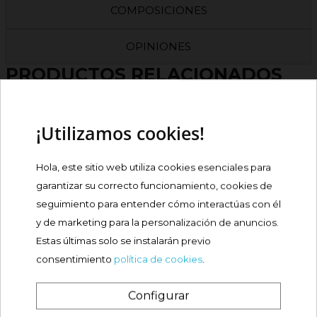
COMPOSICIONES
OPINIONES
PRODUCTOS RELACIONADOS
¡Utilizamos cookies!
IBEROGAST ELEMENTAL
GOTAS ORALES EN...
Hola, este sitio web utiliza cookies esenciales para
Precio
11,31 €
garantizar su correcto funcionamiento, cookies de
seguimiento para entender cómo interactúas con él
Comprar
y de marketing para la personalización de anuncios.
Estas últimas solo se instalarán previo
consentimiento
política de cookies
.
ALKA-SELTZER 2,1 G
COMPRIMIDOS...

Configurar
Precio
11,20 €