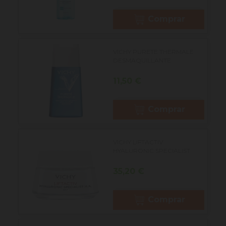
Comprar
VICHY PURETE THERMALE
DESMAQUILLANTE...
Precio
11,50 €
Comprar
VICHY LIFTACTIV
HYALURONIC SPECIALIST...
Precio
35,20 €
Comprar