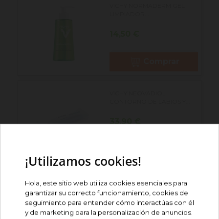
VICHY NORMADERM GEL
LIMPIADOR...
Precio
14,50 €
Comprar
VICHY NEOVADIOL
CONTORNO DE LABIOS Y...
Precio
33,90 €
Comprar
¡Utilizamos cookies!
VICHY HOMME GEL-CREMA
Hola, este sitio web utiliza cookies esenciales para
DE AFEITAR PIEL...
garantizar su correcto funcionamiento, cookies de
seguimiento para entender cómo interactúas con él
Precio
11,90 €
y de marketing para la personalización de anuncios.