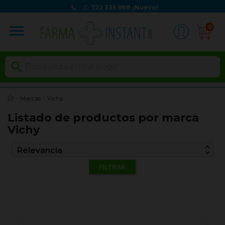
722 335 988
¡Nuevo!
menu
0

Marcas
Vichy
Listado de productos por marca
Vichy
unfold_more
Relevancia
FILTRAR