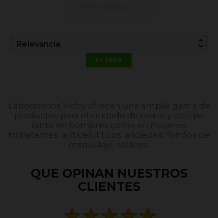

Volver arriba
unfold_more
Relevancia
FILTRAR
Laboratorios Vichy ofrecen una amplia gama de
productos para el cuidado de rostro y cuerpo
tanto en hombres como en mujeres.
Hidratantes, anticelulíticos, antiedad, fondos de
maquillaje, solares..
QUE OPINAN NUESTROS
CLIENTES