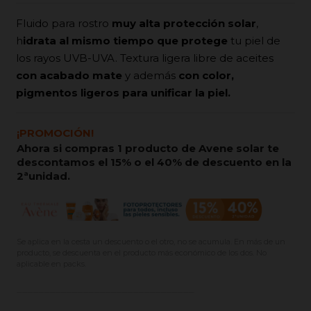
Fluido para rostro
muy alta protección solar
,
h
idrata al mismo tiempo que protege
tu piel de
los rayos UVB-UVA. Textura ligera libre de aceites
con acabado mate
y además
con color,
pigmentos ligeros para unificar la piel.
¡PROMOCIÓN!
Ahora si compras 1 producto de Avene solar te
descontamos el 15% o el 40% de descuento en la
2ªunidad.
Se aplica en la cesta un descuento o el otro, no se acumula. En más de un
producto, se descuenta en el producto más económico de los dos. No
aplicable en packs.
________________________________