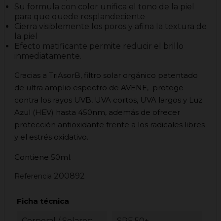
Su formula con color unifica el tono de la piel
para que quede resplandeciente
Cierra visiblemente los poros y afina la textura de
la piel
Efecto matificante permite reducir el brillo
inmediatamente.
Gracias a TriAsorB, filtro solar orgánico patentado
de ultra amplio espectro de AVENE, protege
contra los rayos UVB, UVA cortos, UVA largos y Luz
Azul (HEV) hasta 450nm, además de ofrecer
protección antioxidante frente a los radicales libres
y el estrés oxidativo.
Contiene 50ml.
200892
Referencia
Ficha técnica
Corporal / Solares:
SPF 50+