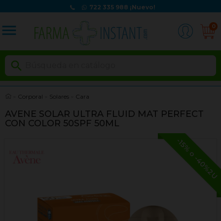
722 335 988
¡Nuevo!
menu
0

Corporal
Solares
Cara
AVENE SOLAR ULTRA FLUID MAT PERFECT
CON COLOR 50SPF 50ML
-15% o -40%2U