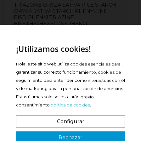
TRIAZONE ORYZA SATIVA RICE STARCH
ORYZA SATIVA STARCH PHENYLENE
BISDIPHENYLTRIAZINE
BISETHYLHEXYLOXYPHENOL
METHOXYPHENYL TRIAZINE P
¡Utilizamos cookies!
UTILIZACIÓN
Hola, este sitio web utiliza cookies esenciales para
garantizar su correcto funcionamiento, cookies de
PRECAUCIÓN
seguimiento para entender cómo interactúas con él
y de marketing para la personalización de anuncios.
COMPOSICIONES
Estas últimas solo se instalarán previo
consentimiento
política de cookies
.
OPINIONES
PRODUCTOS RELACIONADOS
Configurar
¿Es tu primera vez? ¡SORPRESA!
Rechazar