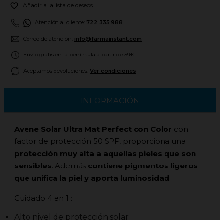

Añadir a la lista de deseos
Atención al cliente:
722 335 988
Correo de atención:
info@farmainstant.com
Envío gratis en la península a partir de 59€
Aceptamos devoluciones.
Ver condiciones
INFORMACIÓN
Avene Solar Ultra Mat Perfect con Color
con
factor de protección 50 SPF, proporciona una
protección muy alta a aquellas pieles que son
sensibles
. Además
contiene pigmentos ligeros
que unifica la piel y aporta luminosidad
.
Cuidado 4 en 1 :
Alto nivel de protección solar