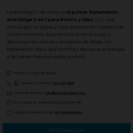
Hydra Mag C+ de Vichy es
el primer tratamiento
anti-fatiga 2 en 1 para Rostro y Ojos.
Con una
textura gel, no grasa, y ultra-penetrante, hidrata y da
confort extremo durante 24h, tonifica la piel, y
disminuye las marcas y sensación de fatiga. Un
tratamiento diario que fortifica y devuelve la energía
a las pieles más expuestas a estrés.

Añadir a la lista de deseos
Atención al cliente:
722 335 988
Correo de atención:
info@farmainstant.com
Envío gratis en la península a partir de 59€
Aceptamos devoluciones.
Ver condiciones
INFORMACIÓN