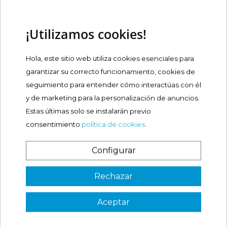
PRODUCTOS RELACIONADOS
¡Utilizamos cookies!
MELATONINA NOXAREM 3
MG COMPRIMIDOS
Hola, este sitio web utiliza cookies esenciales para
garantizar su correcto funcionamiento, cookies de
Precio
9,89 €
seguimiento para entender cómo interactúas con él
y de marketing para la personalización de anuncios.
Comprar
Estas últimas solo se instalarán previo
consentimiento
política de cookies
.
DORMIGEN DOXILAMINA 25
MG COMPRIMIDOS
Configurar

Precio
¿Es tu primera vez? ¡SORPRESA!
7,16 €
Rechazar
Comprar
Aceptar
3 €
VER CÓDIGO
Válido en tu primera compra