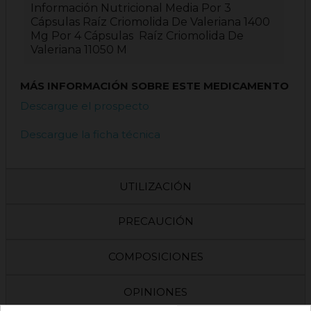
Información Nutricional Media Por 3
Cápsulas Raíz Criomolida De Valeriana 1400
Mg Por 4 Cápsulas Raíz Criomolida De
Valeriana 11050 M
MÁS INFORMACIÓN SOBRE ESTE MEDICAMENTO
Descargue el prospecto
Descargue la ficha técnica
UTILIZACIÓN
PRECAUCIÓN
COMPOSICIONES
OPINIONES