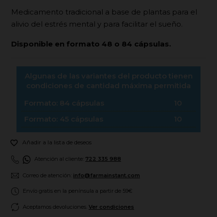
Medicamento tradicional a base de plantas para el
alivio del estrés mental y para facilitar el sueño.
Disponible en formato 48 o 84 cápsulas.
Algunas de las variantes del producto tienen
condiciones de cantidad máxima permitida
Formato: 84 cápsulas
10
Formato: 45 cápsulas
10

Añadir a la lista de deseos
Atención al cliente:
722 335 988
Correo de atención:
info@farmainstant.com
Envío gratis en la península a partir de 59€
Aceptamos devoluciones.
Ver condiciones