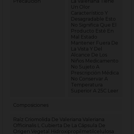
Precaución
La Valeriana Tiene
Un Olor
Característico Y
Desagradable Esto
No Significa Que El
Producto Esté En
Mal Estado
Mantener Fuera De
La Vista Y Del
Alcance De Los
Niños Medicamento
No Sujeto A
Prescripción Médica
No Conservar A
Temperatura
Superior A 25C Leer
Composiciones
Raíz Criomolida De Valeriana Valeriana
Officinalis L Cubierta De La Cápsula De
Origen Vegetal Hidroxipropilmetilcelulosa